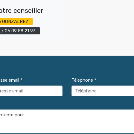
tre conseiller
e GONZALBEZ
3
/
06 09 88 21 93
sse email *
Téléphone *