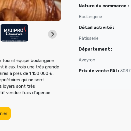
Nature du commerce :
Boulangerie
Détail activité :
Pâtisserie
Département :
Aveyron
n fournil équipé boulangerie
nt à eux trois une très grande
Prix de vente FAI :
308 
aires à près de 1 150 000 €.
ropriétaires qui ne sont
s loyers sont très
ctif vendue frais d'agence
nier